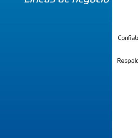
Confiab
Respald