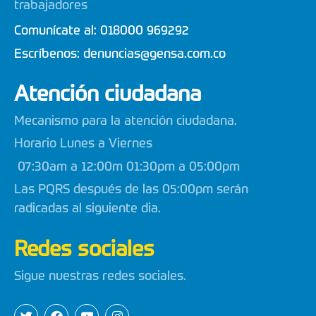
trabajadores
Comunícate al:
018000 969292
Escríbenos:
denuncias@gensa.com.co
Atención ciudadana
Mecanismo para la atención ciudadana.
Horario Lunes a Viernes
07:30am a 12:00m 01:30pm a 05:00pm
Las PQRS después de las 05:00pm serán
radicadas al siguiente dia.
Redes sociales
Sigue nuestras redes sociales.
T
F
Y
I