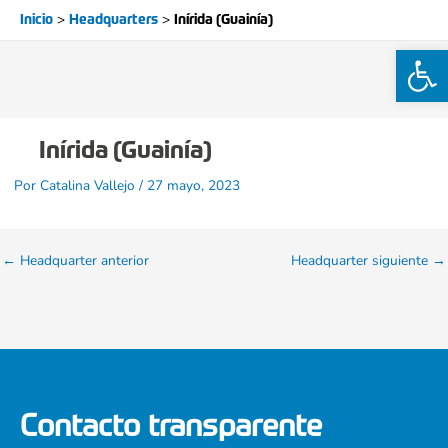
Ir
Inicio
Headquarters
Inírida (Guainía)
al
Ab
contenido
Inírida (Guainía)
Por
Catalina Vallejo
/
27 mayo, 2023
←
Headquarter anterior
Headquarter siguiente
→
Contacto transparente