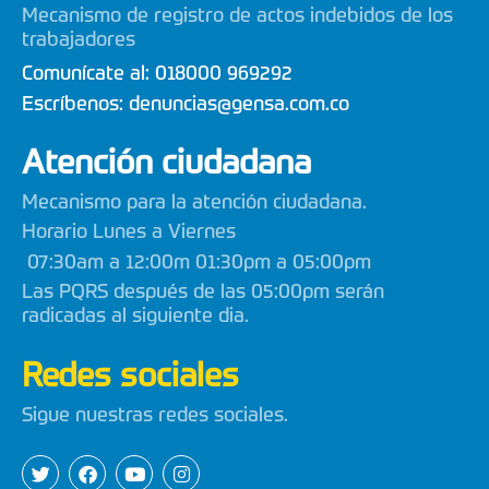
Mecanismo de registro de actos indebidos de los
trabajadores
Comunícate al:
018000 969292
Escríbenos:
denuncias@gensa.com.co
Atención ciudadana
Mecanismo para la atención ciudadana.
Horario Lunes a Viernes
07:30am a 12:00m 01:30pm a 05:00pm
Las PQRS después de las 05:00pm serán
radicadas al siguiente dia.
Redes sociales
Sigue nuestras redes sociales.
T
F
Y
I
w
a
o
n